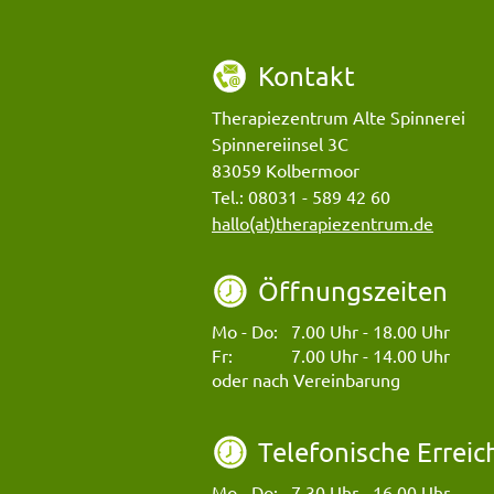
a
t
Kontakt
i
v
Therapiezentrum Alte Spinnerei
e
Spinnereiinsel 3C
:
83059 Kolbermoor
Tel.: 08031 - 589 42 60
hallo(at)therapiezentrum.de
Öffnungszeiten
Mo - Do:
7.00 Uhr - 18.00 Uhr
Fr:
7.00 Uhr - 14.00 Uhr
oder nach Vereinbarung
Telefonische Erreic
Mo - Do:
7.30 Uhr - 16.00 Uhr