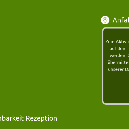
Anfa
Zum Aktivie
auf den L
werden D
übermitte
unserer D
hbarkeit Rezeption