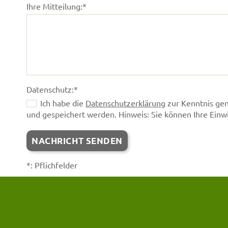
Ihre Mitteilung:*
Datenschutz:*
Ich habe die
Datenschutzerklärung
zur Kenntnis ge
und gespeichert werden. Hinweis: Sie können Ihre Einwil
*: Pflichfelder
A
l
t
e
r
n